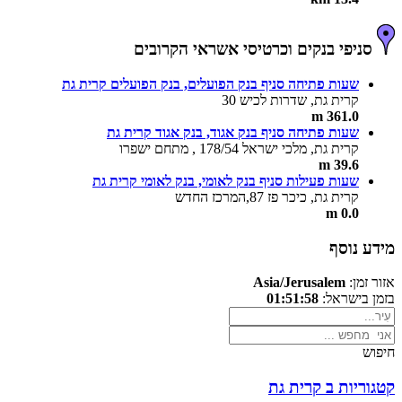
סניפי בנקים וכרטיסי אשראי הקרובים
שעות פתיחה סניף בנק הפועלים, בנק הפועלים קרית גת
קרית גת, שדרות לכיש 30
361.0 m
שעות פתיחה סניף בנק אגוד, בנק אגוד קרית גת
קרית גת, מלכי ישראל 178/54 , מתחם ישפרו
39.6 m
שעות פעילות סניף בנק לאומי, בנק לאומי קרית גת
קרית גת, כיכר פז 87,המרכז החדש
0.0 m
מידע נוסף
אזור זמן:
Asia/Jerusalem
בזמן בישראל:
01:51:58
חיפוש
קטגוריות ב קרית גת