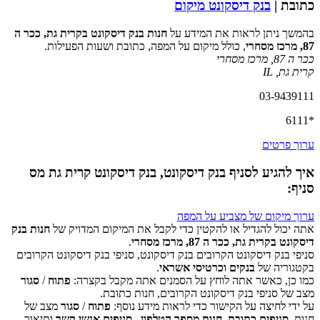
כתובת |
בנק דיסקונט מיקום
בהמשך ניתן לראות את המידע על
חנות בנק דיסקונט בקרית גת, ככר ה
87, מרכז מסחרי
, כולל מיקום על המפה, כתובת ושעות הפעילות.
ככר ה 87, מרכז מסחרי
קרית גת
,
IL
03-9439111
*6111
ערוך פרטים
איך להגיע לסניף בנק דיסקונט, בנק דיסקונט קרית גת מס
סניף:
ערוך מיקום של מצביע על המפה
אתה יכול להגדיל או להקטין כדי לקבל את המיקום המדויק של
חנות בנק
דיסקונט בקרית גת, ככר ה 87, מרכז מסחרי
.
סניפי בנק דיסקונט הקרובים בנק דיסקונט, סניפי בנק דיסקונט הקרובים
‏דף זה לא יכול לטעון את מפות Google כראוי.
בקטגוריה של
בנקים וכרטיסי אשראי
.
כמו כן, כאשר אתה לוחץ על הסמנים אתה מקבל בקצרה:
פתוח
/
סגור
אישור
האם האתר הזה בבעלותך?
מצב של סניפי בנק דיסקונט הקרובים, חנות כתובת.
על ידי לחיצה על הקישור כדי לראות מידע נוסף:
פתוח
/
סגור
מצב של
חנות,
סניפים כתובת
,
חנות מספר הטלפון
,
סניפים אנשי קשר
ותיאור