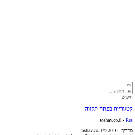
חיפוש
קטגוריות בפתח תקווה
‏דף זה לא יכול לטעון את מפות Google כראוי.
toshav.co.il •
Rss
מדריך - toshav.co.il © 2016
אישור
האם האתר הזה בבעלותך?