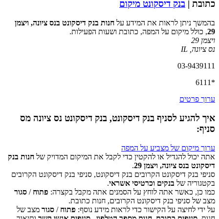
כתובת |
בנק דיסקונט מיקום
בהמשך ניתן לראות את המידע על
חנות בנק דיסקונט בנס ציונה, ויצמן
29
, כולל מיקום על המפה, כתובת ושעות הפעילות.
ויצמן 29
נס ציונה
,
IL
03-9439111
*6111
ערוך פרטים
איך להגיע לסניף בנק דיסקונט, בנק דיסקונט נס ציונה מס
סניף:
ערוך מיקום של מצביע על המפה
אתה יכול להגדיל או להקטין כדי לקבל את המיקום המדויק של
חנות בנק
דיסקונט בנס ציונה, ויצמן 29
.
סניפי בנק דיסקונט הקרובים בנק דיסקונט, סניפי בנק דיסקונט הקרובים
‏דף זה לא יכול לטעון את מפות Google כראוי.
בקטגוריה של
בנקים וכרטיסי אשראי
.
כמו כן, כאשר אתה לוחץ על הסמנים אתה מקבל בקצרה:
פתוח
/
סגור
אישור
האם האתר הזה בבעלותך?
מצב של סניפי בנק דיסקונט הקרובים, חנות כתובת.
על ידי לחיצה על הקישור כדי לראות מידע נוסף:
פתוח
/
סגור
מצב של
חנות,
סניפים כתובת
,
חנות מספר הטלפון
,
סניפים אנשי קשר
ותיאור