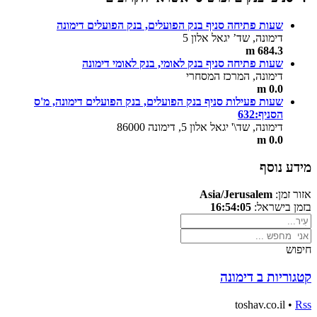
שעות פתיחה סניף בנק הפועלים, בנק הפועלים דימונה
דימונה, שד’ יגאל אלון 5
684.3 m
שעות פתיחה סניף בנק לאומי, בנק לאומי דימונה
דימונה, המרכז המסחרי
0.0 m
שעות פעילות סניף בנק הפועלים, בנק הפועלים דימונה, מ'ס
הסניף:632
דימונה, שד\' יגאל אלון 5, דימונה 86000
0.0 m
מידע נוסף
אזור זמן:
Asia/Jerusalem
בזמן בישראל:
16:54:05
חיפוש
קטגוריות ב דימונה
toshav.co.il •
Rss