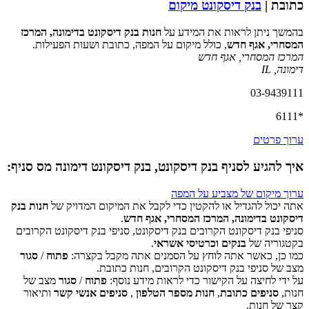
כתובת |
בנק דיסקונט מיקום
בהמשך ניתן לראות את המידע על
חנות בנק דיסקונט בדימונה, המרכז
המסחרי, אגף חדש
, כולל מיקום על המפה, כתובת ושעות הפעילות.
המרכז המסחרי, אגף חדש
דימונה
,
IL
03-9439111
*6111
ערוך פרטים
איך להגיע לסניף בנק דיסקונט, בנק דיסקונט דימונה מס סניף:
ערוך מיקום של מצביע על המפה
אתה יכול להגדיל או להקטין כדי לקבל את המיקום המדויק של
חנות בנק
דיסקונט בדימונה, המרכז המסחרי, אגף חדש
.
סניפי בנק דיסקונט הקרובים בנק דיסקונט, סניפי בנק דיסקונט הקרובים
‏דף זה לא יכול לטעון את מפות Google כראוי.
בקטגוריה של
בנקים וכרטיסי אשראי
.
כמו כן, כאשר אתה לוחץ על הסמנים אתה מקבל בקצרה:
פתוח
/
סגור
אישור
האם האתר הזה בבעלותך?
מצב של סניפי בנק דיסקונט הקרובים, חנות כתובת.
על ידי לחיצה על הקישור כדי לראות מידע נוסף:
פתוח
/
סגור
מצב של
חנות,
סניפים כתובת
,
חנות מספר הטלפון
,
סניפים אנשי קשר
ותיאור
קצר של חנות.